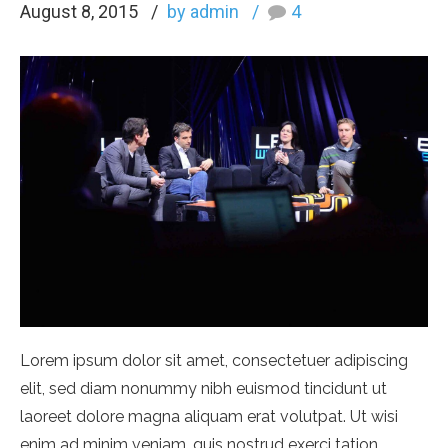
August 8, 2015
by admin
4
Lorem ipsum dolor sit amet, consectetuer adipiscing
elit, sed diam nonummy nibh euismod tincidunt ut
laoreet dolore magna aliquam erat volutpat. Ut wisi
enim ad minim veniam, quis nostrud exerci tation