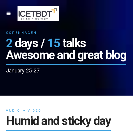
COPENHAGEN
2
days /
15
talks
Awesome and great blog
January 25-27
AUDIO
VIDEO
Humid and sticky day