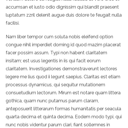
accumsan et iusto odio dignissim qui blandit praesent
luptatum zzril delenit augue duis dolore te feugait nulla
facilisi.
Nam liber tempor cum soluta nobis eleifend option
congue nihil imperdiet doming id quod mazim placerat
facer possim assum. Typi non habent claritatem
insitam; est usus legentis in iis qui facit eorum
claritatem. Investigationes demonstraverunt lectores
legere me lius quod ii legunt saepius. Claritas est etiam
processus dynamicus, qui sequitur mutationem
consuetudium lectorum. Mirum est notare quam littera
gothica, quam nunc putamus parum claram,
anteposuerit litterarum formas humanitatis per seacula
quarta decima et quinta decima. Eodem modo typi, qui
nunc nobis videntur parum clari, fiant sollemnes in